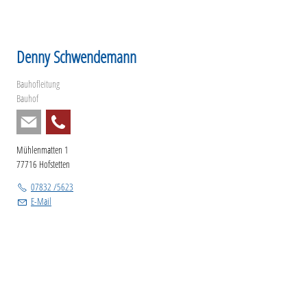
Denny Schwendemann
Bauhofleitung
Bauhof
Mühlenmatten 1
77716 Hofstetten
07832 /5623
E-Mail