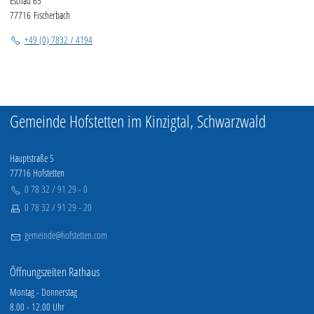
Eschau 65
Freizeit & Tourismus
77716 Fischerbach
+49 (0) 7832 / 4194
Wirtschaft
Kontakt
Gemeinde Hofstetten im Kinzigtal, Schwarzwald
Hauptstraße 5
77716 Hofstetten
0 78 32 / 91 29 - 0
0 78 32 / 91 29 - 20
g
m
nd
h
fst
tt
n
c
m
Öffnungszeiten Rathaus
Montag - Donnerstag
8.00 - 12.00 Uhr