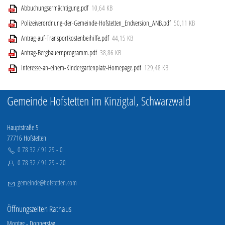
Aktuelle Ausschreibung
Abbuchungsermächtigung.pdf
10,64 KB
Freizeit & Tourismus
Polizeiverordnung-der-Gemeinde-Hofstetten_Endversion_ANB.pdf
50,11 KB
Antrag-auf-Transportkostenbeihilfe.pdf
44,15 KB
Wirtschaft
Antrag-Bergbauernprogramm.pdf
38,86 KB
Interesse-an-einem-Kindergartenplatz-Homepage.pdf
129,48 KB
Kontakt
Gemeinde Hofstetten im Kinzigtal, Schwarzwald
Hauptstraße 5
77716 Hofstetten
0 78 32 / 91 29 - 0
0 78 32 / 91 29 - 20
g
m
nd
h
fst
tt
n
c
m
Öffnungszeiten Rathaus
Montag - Donnerstag