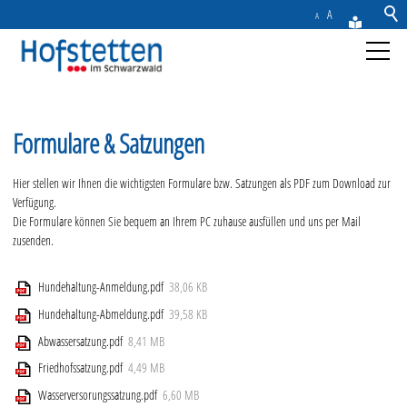
A
A
Aktuelles
Formulare & Satzungen
Gemeinde
Hier stellen wir Ihnen die wichtigsten Formulare bzw. Satzungen als PDF zum Download zur
Verfügung.
Rathaus & Service
Die Formulare können Sie bequem an Ihrem PC zuhause ausfüllen und uns per Mail
zusenden.
Ansprechpartner
Karriere
Hundehaltung-Anmeldung.pdf
38,06 KB
Bürgerblatt
Hundehaltung-Abmeldung.pdf
39,58 KB
Gebühren, Beiträge, Steuern & Abgaben
Abwassersatzung.pdf
8,41 MB
Formulare & Satzungen
Friedhofssatzung.pdf
4,49 MB
Bauen in Hofstetten
Wasserversorungssatzung.pdf
6,60 MB