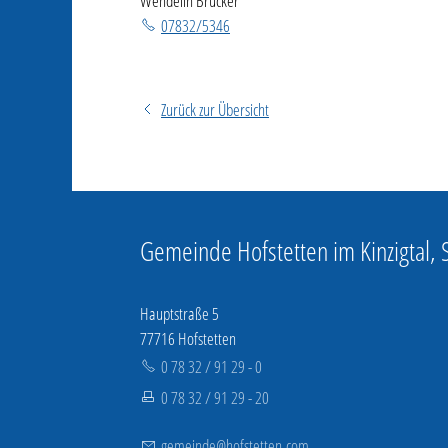
Wendelin Brucker
07832/5346
Zurück zur Übersicht
Gemeinde Hofstetten im Kinzigtal,
Hauptstraße 5
77716 Hofstetten
0 78 32 / 91 29 - 0
0 78 32 / 91 29 - 20
g
m
nd
h
fst
tt
n
c
m