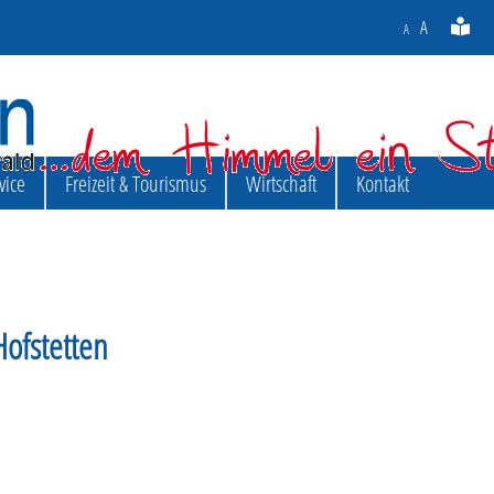
A
A
vice
Freizeit & Tourismus
Wirtschaft
Kontakt
ofstetten