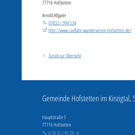
77716 Hofstetten
Arnold Allgaier
07832 / 994 534
http://www.radfahr-wanderverein-hofstetten.de/
Zurück zur Übersicht
Gemeinde Hofstetten im Kinzigtal,
Hauptstraße 5
77716 Hofstetten
0 78 32 / 91 29 - 0