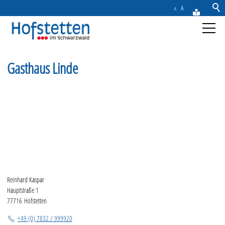
A
A
Aktuelles
Gasthaus Linde
Gemeinde
Rathaus & Service
Freizeit & Tourismus
Wirtschaft
Reinhard Kaspar
Hauptstraße 1
Kontakt
77716 Hofstetten
+49 (0) 7832 / 999920