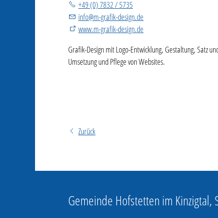
+49 (0) 7832 / 5735
info
@
m-grafik-design.de
www.m-grafik-design.de
Grafik-Design mit Logo-Entwicklung, Gestaltung, Satz u
Umsetzung und Pflege von Websites.
Zurück
Gemeinde Hofstetten im Kinzigtal,